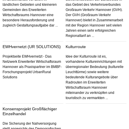
ländlichen Gebieten und kleineren
das Gebiet des Verkehrsverbundes
Gemeinden des Erweiterten
Großraum-Verkehr Hannover (GVH).
Wirtschaftsraums Hannover eine
Der GVH (Großraum-Verkehr
besondere Herausforderung und
Hannover) bietet in Zusammenarbeit
zugleich Gestaltungsaufgabe dar ...
mit der Region Hannover seit vielen
Jahren einen sehr erfolgreichen
Regionaltarif an ...
EWHvernetzt (UR SOLUTIONS)
Kulturroute
Projektseite EWHvernetzt - Das
Idee der Kulturroute ist es,
Netzwerk Erweiterter Wirtschaftsraum
vorhandene Kultureinrichtungen mit
Hannover als Praxispartner im BMBF-
überregionaler Bedeutung (kulturelle
Forschungsprojekt UrbanRural
Leuchttürme) sowie weitere
Solutions
bedeutende Kulturangebote über
Radrouten im Erweiterten
Wirtschaftsraum Hannover
miteinander zu verknüpfen und
touristisch zu vermarkten ...
Konsensprojekt Großflächiger
Einzelhandel
Die Sicherung der Nahversorgung
stellt angesichts des Demografischen